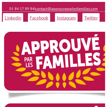
01 84 17 89 84
|
contact@approuveparlesfamilles.com
Linkedin
Facebook
Instagram
Twitter