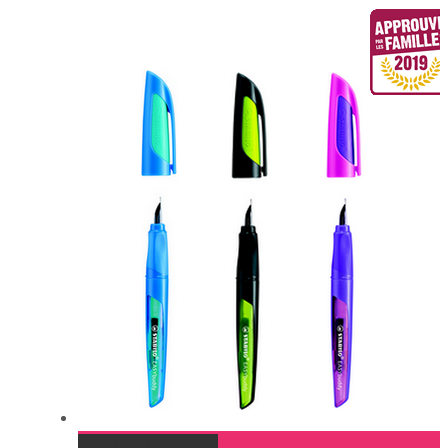
EASYbuddy STABILO