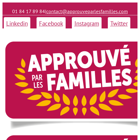
01 84 17 89 84
|
contact@approuveparlesfamilles.com
Linkedin
Facebook
Instagram
Twitter