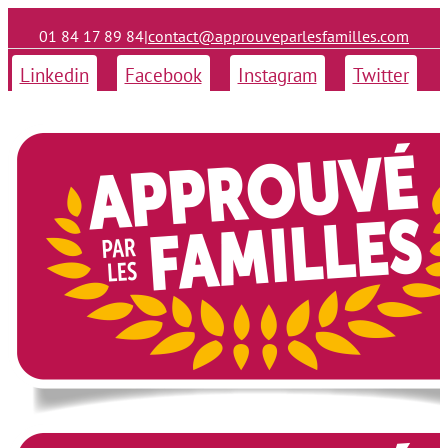
01 84 17 89 84
|
contact@approuveparlesfamilles.com
Linkedin
Facebook
Instagram
Twitter