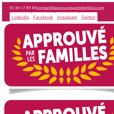
01 84 17 89 84
|
contact@approuveparlesfamilles.com
Linkedin
Facebook
Instagram
Twitter