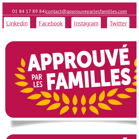
01 84 17 89 84
|
contact@approuveparlesfamilles.com
Linkedin
Facebook
Instagram
Twitter