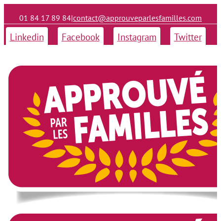
01 84 17 89 84
|
contact@approuveparlesfamilles.com
Linkedin
Facebook
Instagram
Twitter