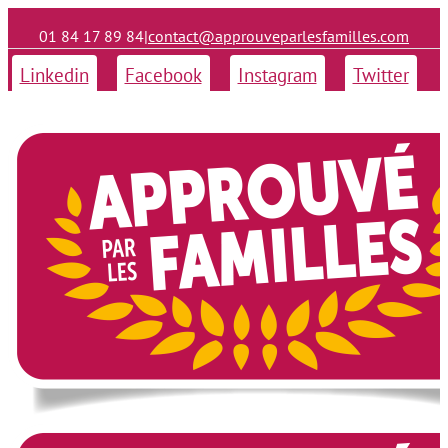
01 84 17 89 84
|
contact@approuveparlesfamilles.com
Linkedin
Facebook
Instagram
Twitter