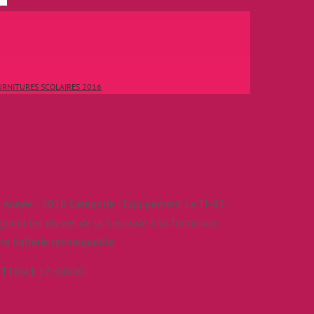
RNITURES SCOLAIRES 2016
nnée : 2016 Catégorie : Equipement La TI-83
nera les élèves de la Seconde à la Terminale.
une batterie rechargeable
[...]
T10:41:17+00:00