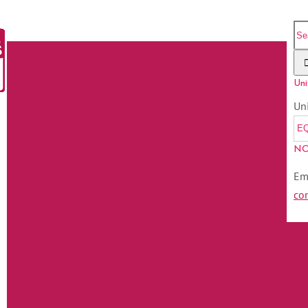
Uni
Un
NO
Em
co