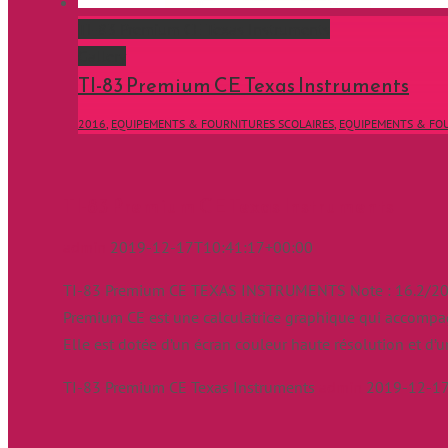
TI-83 Premium CE Texas Instruments
Gallery
TI-83 Premium CE Texas Instruments
2016
,
EQUIPEMENTS & FOURNITURES SCOLAIRES
,
EQUIPEMENTS & FOU
TI-83 Premium CE Texas Instruments
admin
2019-12-17T10:41:17+00:00
TI-83 Premium CE TEXAS INSTRUMENTS Note : 16.2/20 A
Premium CE est une calculatrice graphique qui accompag
Elle est dotée d’un écran couleur haute résolution et d’
TI-83 Premium CE Texas Instruments
admin
2019-12-17