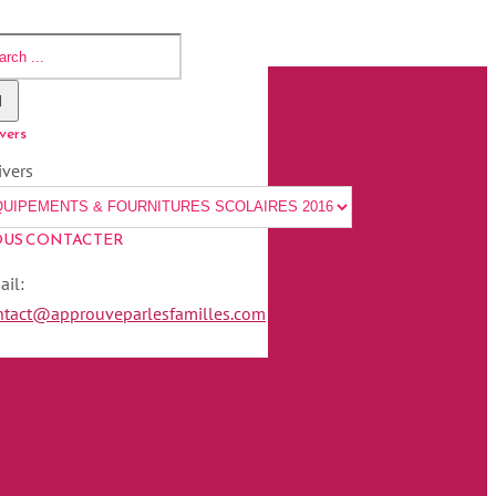
vers
ivers
US CONTACTER
ail:
ntact@approuveparlesfamilles.com