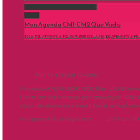
Mon Agenda CM1-CM2 Quo Vadis
Gallery
Mon Agenda CM1-CM2 Quo Vadis
2016
,
EQUIPEMENTS & FOURNITURES SCOLAIRES
,
EQUIPEMENTS & FOU
Mon Agenda CM1-CM2 Quo Vadis
admin
2019-12-17T10:41:12+00:00
Mon Agenda CM1-CM2 QUO VADIS Note : 15.3/20 Année 
CM2 de Quo Vadis est conçu pour accompagner l'élève dan
gestion des devoirs à la maison. Il facilite la visualisati
Mon Agenda CM1-CM2 Quo Vadis
admin
2019-12-17T1