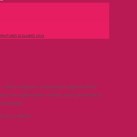
RNITURES SCOLAIRES 2016
: 2016 Catégorie : Equipement L'Agenda CM1-
s son organisation scolaire, et en particulier la
on du travail
[...]
0:41:12+00:00