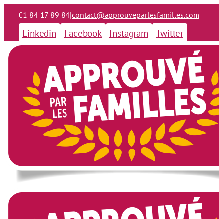
01 84 17 89 84
|
contact@approuveparlesfamilles.com
Linkedin
Facebook
Instagram
Twitter