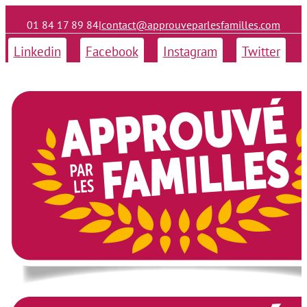
01 84 17 89 84
|
contact@approuveparlesfamilles.com
Linkedin
Facebook
Instagram
Twitter