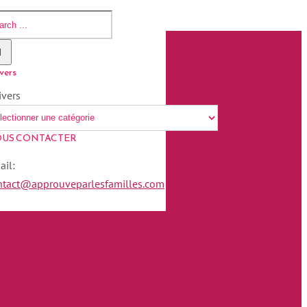
vers
ivers
US CONTACTER
ail:
ntact@approuveparlesfamilles.com