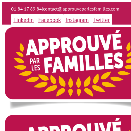
01 84 17 89 84
|
contact@approuveparlesfamilles.com
Linkedin
Facebook
Instagram
Twitter