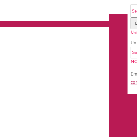
Uni
Un
NO
Em
co