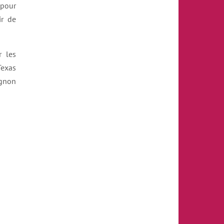
 pour
ir de
r les
Texas
agnon