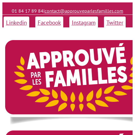
01 84 17 89 84
|
contact@approuveparlesfamilles.com
Linkedin
Facebook
Instagram
Twitter