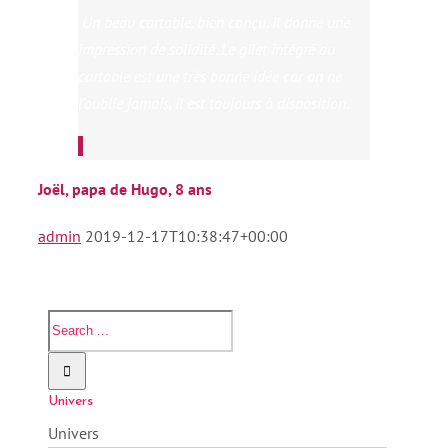
Un beau cartable, bien conçu. Il donne une
impression de solidité. Le gilet intégré au
cartable est une très bonne idée car on ne
l’oublie jamais, il est toujours à disposition.
Joël, papa de Hugo, 8 ans
admin
2019-12-17T10:38:47+00:00
Univers
Univers