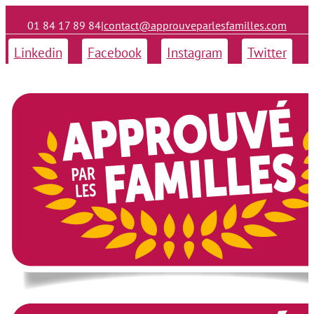
01 84 17 89 84
|
contact@approuveparlesfamilles.com
Linkedin
Facebook
Instagram
Twitter