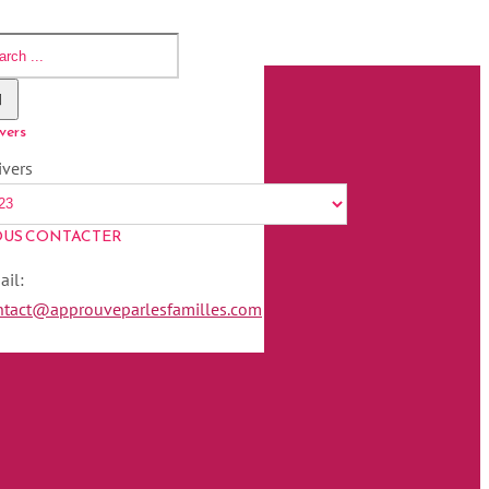
vers
ivers
US CONTACTER
ail:
ntact@approuveparlesfamilles.com