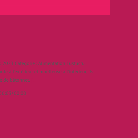
 2023 Catégorie : Alimentation Lustucru
te à l'extérieur et moelleuse à l'intérieur, ils
ue de bâtonnet,
[...]
56:03+00:00