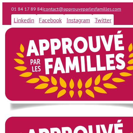
01 84 17 89 84
|
contact@approuveparlesfamilles.com
Linkedin
Facebook
Instagram
Twitter