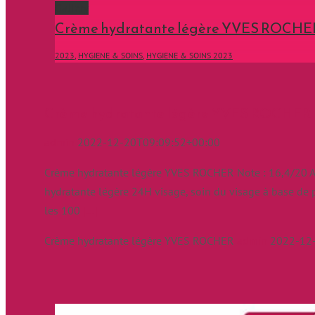
Gallery
Crème hydratante légère YVES ROCHE
2023
,
HYGIENE & SOINS
,
HYGIENE & SOINS 2023
Crème hydratante légère YVES ROCHER
admin
2022-12-20T09:09:52+00:00
Crème hydratante légère YVES ROCHER Note : 16,4/20 An
hydratante légère 24H visage, soin du visage à base de 
les 100
[...]
Crème hydratante légère YVES ROCHER
admin
2022-12