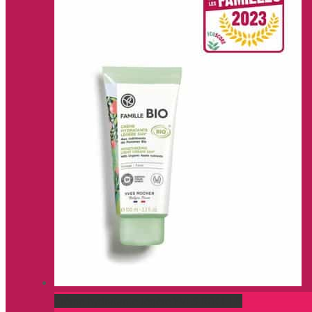
Crème hydratante légère YVES ROCHER