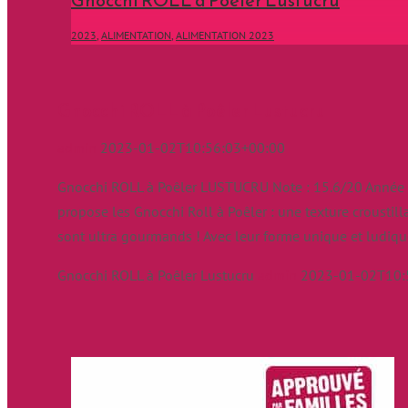
Gnocchi ROLL à Poêler Lustucru
2023
,
ALIMENTATION
,
ALIMENTATION 2023
Gnocchi ROLL à Poêler Lustucru
admin
2023-01-02T10:56:03+00:00
Gnocchi ROLL à Poêler LUSTUCRU Note : 15.6/20 Année :
propose les Gnocchi Roll à Poêler : une texture croustillan
sont ultra gourmands ! Avec leur forme unique et ludiq
Gnocchi ROLL à Poêler Lustucru
admin
2023-01-02T10: