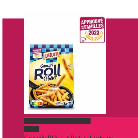
Gnocchi ROLL à Poêler Lustucru
Gallery