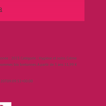
R
née : 2023 Catégorie : Hygiène et soins Crème
pommes bio bretonnes. A partir de 3 ans 11,99 €
-20T09:09:52+00:00