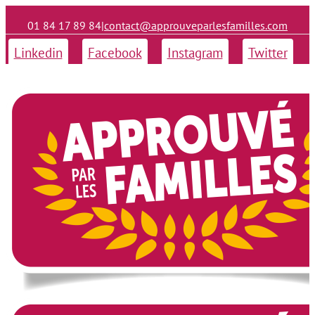
01 84 17 89 84
|
contact@approuveparlesfamilles.com
Linkedin
Facebook
Instagram
Twitter