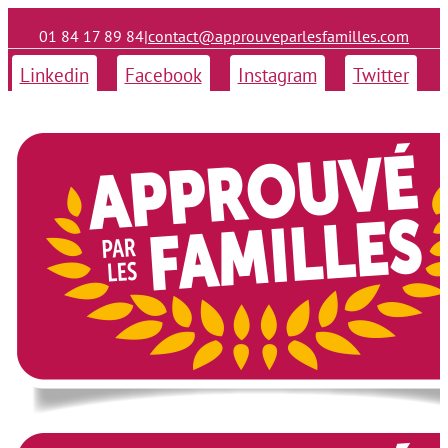
01 84 17 89 84
|
contact@approuveparlesfamilles.com
Linkedin
Facebook
Instagram
Twitter