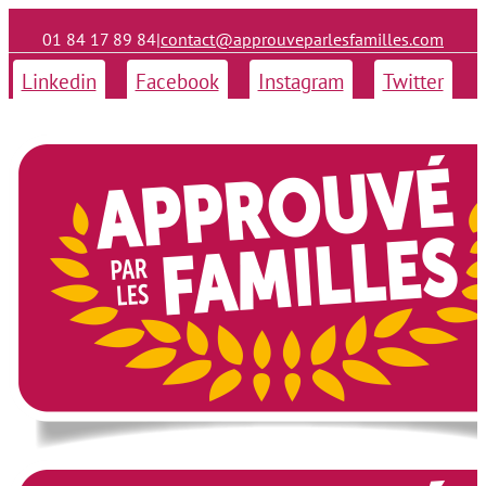
01 84 17 89 84
|
contact@approuveparlesfamilles.com
Linkedin
Facebook
Instagram
Twitter