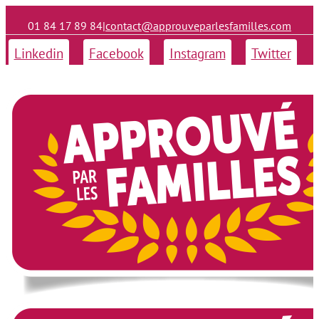
01 84 17 89 84
|
contact@approuveparlesfamilles.com
Linkedin
Facebook
Instagram
Twitter