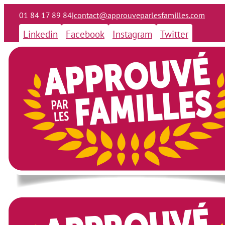
01 84 17 89 84
|
contact@approuveparlesfamilles.com
Linkedin
Facebook
Instagram
Twitter