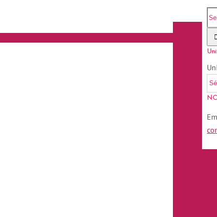
Uni
Un
NO
Em
co