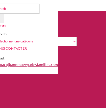
vers
ivers
US CONTACTER
ail:
ntact@approuveparlesfamilles.com