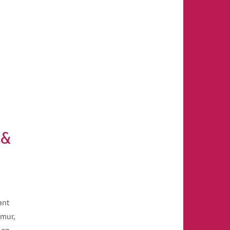
 &
ant
 mur,
 en