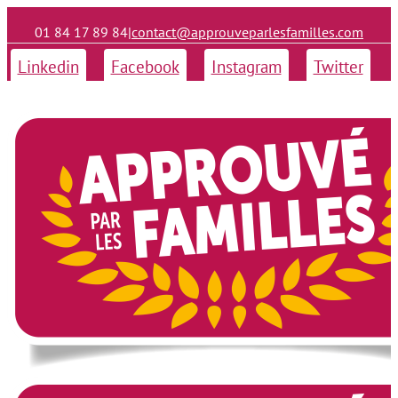
01 84 17 89 84
|
contact@approuveparlesfamilles.com
Linkedin
Facebook
Instagram
Twitter