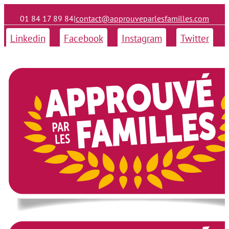
01 84 17 89 84
|
contact@approuveparlesfamilles.com
Linkedin
Facebook
Instagram
Twitter