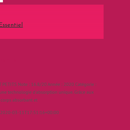
Essentiel
sentiel
T PETITS Note : 16.8/20 Année : 2020 Catégorie :
'une technologie d'absorption unique. Grâce aux
e corps absorbant et
[...]
2020-03-11T17:51:16+00:00