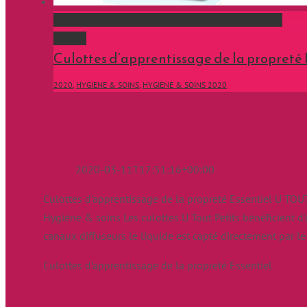
Culottes d’apprentissage de la propreté Essentiel
Gallery
Culottes d’apprentissage de la propreté 
2020
,
HYGIENE & SOINS
,
HYGIENE & SOINS 2020
Culottes d’apprentissage de la propreté Es
admin
2020-03-11T17:51:16+00:00
Culottes d'apprentissage de la propreté Essentiel U TOU
Hygiène & soins Les culottes U Tout Petits bénéficient d
canaux diffuseurs le liquide est capté directement par l
Culottes d’apprentissage de la propreté Essentiel
admin