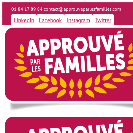
01 84 17 89 84
|
contact@approuveparlesfamilles.com
Linkedin
Facebook
Instagram
Twitter