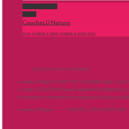
Couches U Nature
Gallery
Couches U Nature
2020
,
HYGIENE & SOINS
,
HYGIENE & SOINS 2020
Couches U Nature
admin
2020-07-22T14:35:30+00:00
Couches U Nature U TOUT PETITS NATURE Note : 16.4/20
couches U Tout Petits Nature s'adaptent parfaitement à 
de protection renforcée et en respectant leur peau sensi
Couches U Nature
admin
2020-07-22T14:35:30+00:00