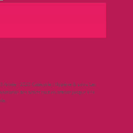
 Année : 2020 Catégorie : Hygiène & soins Les
l'anatomie des bébés tout en offrant jusque 12h
ble.
[...]