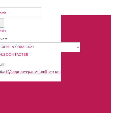
vers
ivers
US CONTACTER
ail:
ntact@approuveparlesfamilles.com