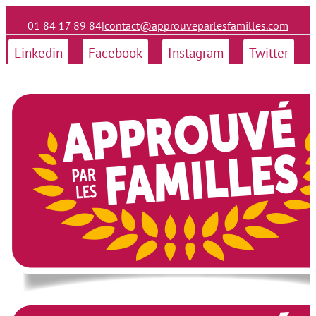
01 84 17 89 84
|
contact@approuveparlesfamilles.com
Linkedin
Facebook
Instagram
Twitter