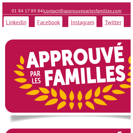
01 84 17 89 84
|
contact@approuveparlesfamilles.com
Linkedin
Facebook
Instagram
Twitter