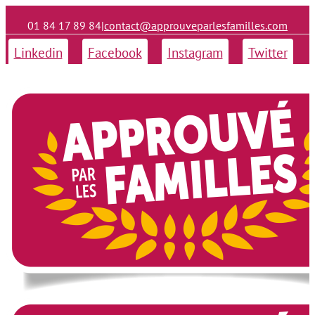
01 84 17 89 84
|
contact@approuveparlesfamilles.com
Linkedin
Facebook
Instagram
Twitter