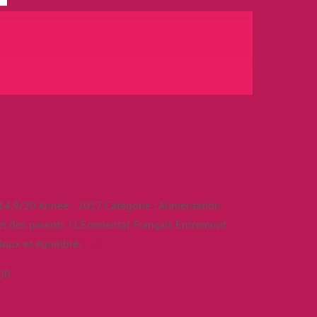
.9/20 Année : 2017 Catégorie : Alimentation
 et des parents ! L'Emmental Français Entremont
doux et équilibré.
[...]
00