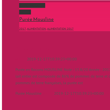
Purée Mousline
Gallery
Purée Mousline
2017
,
ALIMENTATION
,
ALIMENTATION 2017
Purée Mousline
admin
2019-12-17T10:39:23+00:00
Purée en flocons MOUSLINE Note : 15.8/20 Année : 2017
lait entier est composée de 86% de pommes de terre et de
pommes de terre françaises, la purée est
[...]
Purée Mousline
admin
2019-12-17T10:39:23+00:00