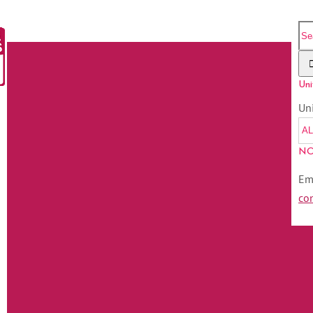
Uni
Un
NO
Em
co