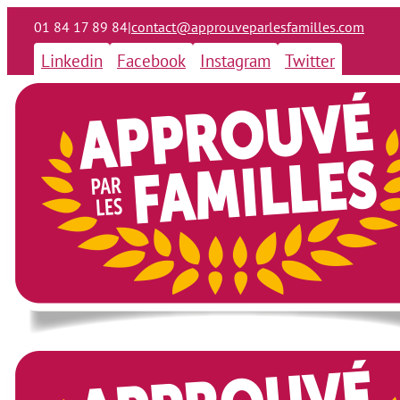
01 84 17 89 84
|
contact@approuveparlesfamilles.com
Linkedin
Facebook
Instagram
Twitter