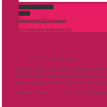
Emmental Entremont
Gallery
Emmental Entremont
2017
,
ALIMENTATION
,
ALIMENTATION 2017
Emmental Entremont
admin
2019-12-17T10:39:40+00:00
Emmental Français recette + douce ENTREMONT Note : 14
L'emmental est l'un des fromages préférés des enfants...
recette + douce réunit toute la famille grâce à son goût 
Emmental Entremont
admin
2019-12-17T10:39:40+00: