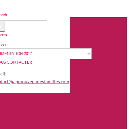
vers
ivers
US CONTACTER
ail:
ntact@approuveparlesfamilles.com