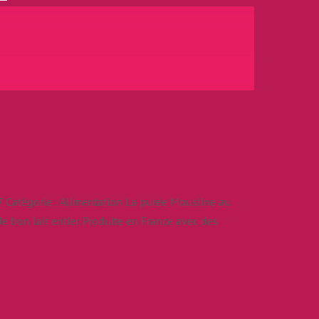
 Catégorie : Alimentation La purée Mousline au
 bon lait entier. Produite en France avec des