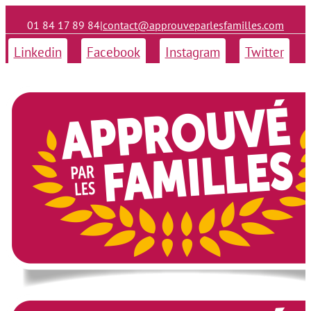
01 84 17 89 84
|
contact@approuveparlesfamilles.com
Linkedin
Facebook
Instagram
Twitter