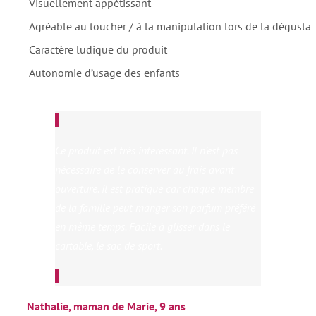
Visuellement appétissant
Agréable au toucher / à la manipulation lors de la dégustat
Caractère ludique du produit
Autonomie d’usage des enfants
Ce produit est très intéressant. Il n’est pas
nécessaire de le conserver au frais avant
ouverture. Il est pratique car chaque membre
de la famille peut manger son parfum préféré
en même temps. Facile à glisser dans le
cartable, le sac de sport.
Nathalie, maman de Marie, 9 ans