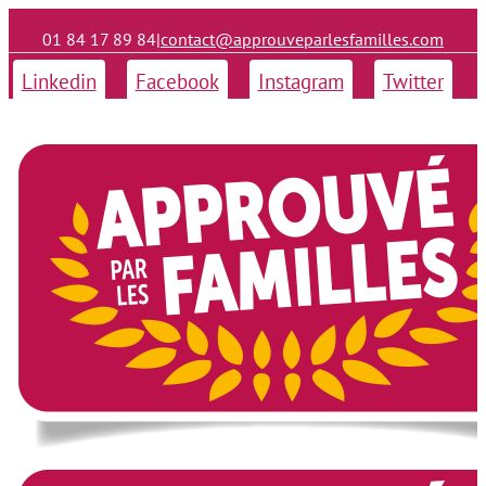
01 84 17 89 84
|
contact@approuveparlesfamilles.com
Linkedin
Facebook
Instagram
Twitter