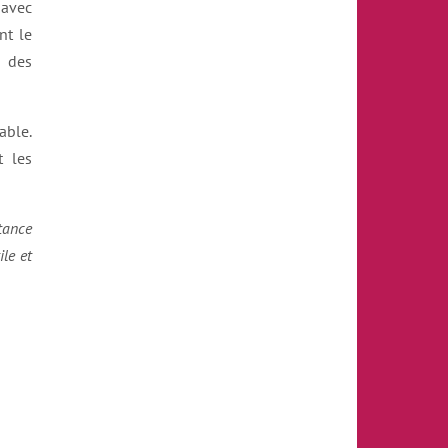
 avec
nt le
 des
able.
t les
stance
ile et