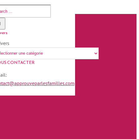
vers
ivers
US CONTACTER
ail:
ntact@approuveparlesfamilles.com