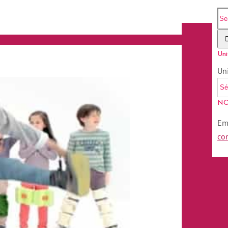
Uni
Un
NO
Em
co