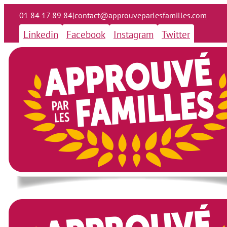
01 84 17 89 84
|
contact@approuveparlesfamilles.com
Linkedin
Facebook
Instagram
Twitter