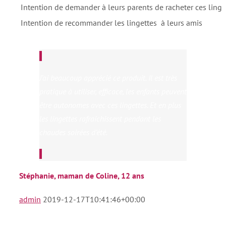
Intention de demander à leurs parents de racheter ces linge
Intention de recommander les lingettes à leurs amis
J’ai beaucoup apprécié ce produit. Il est très
pratique à utiliser, efficace, les enfants peuvent
être autonomes avec ces lingettes. Et en plus
les lingettes rafraichissent pendant les
chaudes soirées d’été.
Stéphanie, maman de Coline, 12 ans
admin
2019-12-17T10:41:46+00:00