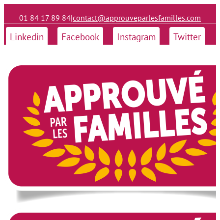
01 84 17 89 84
|
contact@approuveparlesfamilles.com
Linkedin
Facebook
Instagram
Twitter