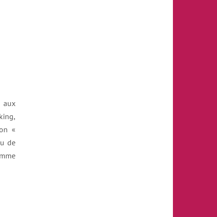
 aux
ing,
son «
ou de
comme