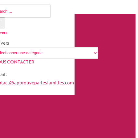
vers
ivers
US CONTACTER
ail:
ntact@approuveparlesfamilles.com