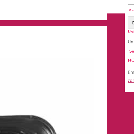
Uni
Un
NO
Em
co