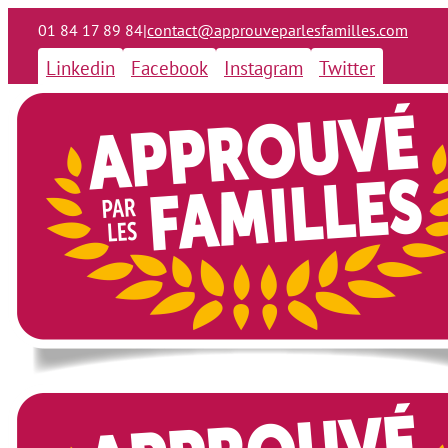
01 84 17 89 84
|
contact@approuveparlesfamilles.com
Linkedin
Facebook
Instagram
Twitter