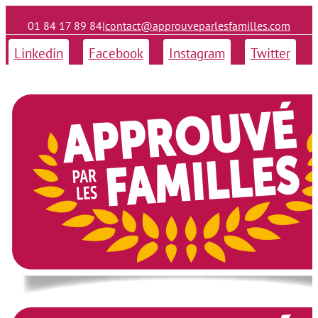
01 84 17 89 84
|
contact@approuveparlesfamilles.com
Linkedin
Facebook
Instagram
Twitter