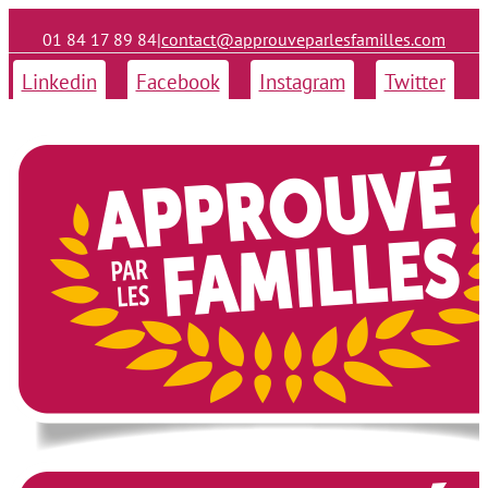
01 84 17 89 84
|
contact@approuveparlesfamilles.com
Linkedin
Facebook
Instagram
Twitter