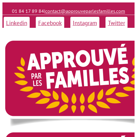
01 84 17 89 84
|
contact@approuveparlesfamilles.com
Linkedin
Facebook
Instagram
Twitter